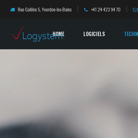
Rue Galilée 5, Yverdon-les-Bains
+41 24 423 94 70
HOME
LOGICIELS
TECHN