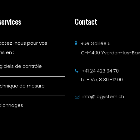
services
Contact
ctez-nous pour vos
Rue Galilée 5
ns en :
CH-1400 Yverdon-les-Bai
giciels de contrôle
+41 24 423 94 70
Lu - Ve, 8:30 -17:00
chnique de mesure
info@logystem.ch
alonnages