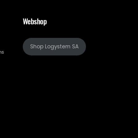
Webshop
Shop Logystem SA
ns